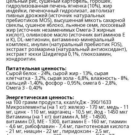
цельный рис, сушеный картофель, горошек,
гидролизованная печень ягненка (10%), жир
индейки, печеночный гидролизат, автолизат
пивных дрожжей (источник натуральных
пребиотиков MOS), высушенная мякоть сахарной
свеклы, сушеное яблоко, льняное семя, лососевый
жир (источник незаменимых Омега-3 жирных
кислот), оливковое масло (источник витаминов Е
и К), DL-метионин, витаминно-минеральный
комплекс, инулин (натуральный пребиотик FOS),
экстракт розмарина (натуральный антиоксидант),
экстракт юкки Шидигера 0,1%, глюкозамин,
хондроитин.
Питательная ценность:
Сырой белок - 24%, сырой жир - 13%, сырая
клетчатка - 3,2%, сырая зола - 6,8%, влажность - 8%,
кальций -1,40%, фосфор - 0,95%, омега 6 - 2,8%,
Омега 3 - 0,40%
Энергетическая ценность:
на 100 грамм продукта, ккал/кДж - 390/1633
Микроэлементы (на 1 кг): железо - 170 мг, медь - 11
мг, цинк - 110 мг, марганец - 10,5 мг, йод - 1450 мкг
Витамины (на 1 кг): витамин А, МЕ - 14500,
витамин D3, МЕ - 1300, витамин Е - 160 мг, тиамин
- 4,6 мг, рибофлавин - 7,4 мг, пантотеновая кислота
- 21 мг, ниацин - 22 мг , пиридоксин - 2,5 мг,