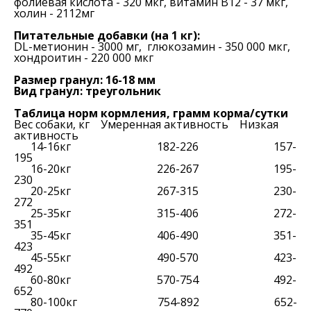
фолиевая кислота - 320 мкг, витамин В12 - 37 мкг,
холин - 2112мг
Питательные добавки (на 1 кг):
DL-метионин - 3000 мг, глюкозамин - 350 000 мкг,
хондроитин - 220 000 мкг
Размер гранул: 16-18 мм
Вид гранул: треугольник
Таблица норм кормления, грамм корма/сутки
Вес собаки, кг Умеренная активность Низкая
активность
14-16кг 182-226 157-
195
16-20кг 226-267 195-
230
20-25кг 267-315 230-
272
25-35кг 315-406 272-
351
35-45кг 406-490 351-
423
45-55кг 490-570 423-
492
60-80кг 570-754 492-
652
80-100кг 754-892 652-