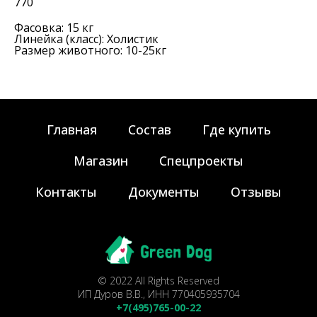
770
Фасовка: 15 кг
Линейка (класс): Холистик
Размер животного: 10-25кг
Главная
Состав
Где купить
Магазин
Спецпроекты
Контакты
Документы
Отзывы
© 2022 All Rights Reserved
ИП Дуров В.В., ИНН 770405935704
+7(495)765-00-22